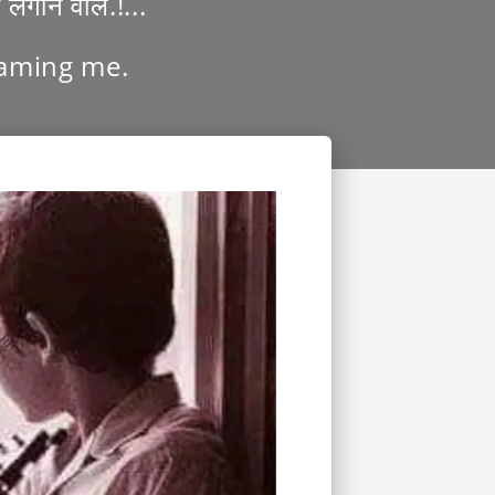
लगाने वाले.!...
laming me.