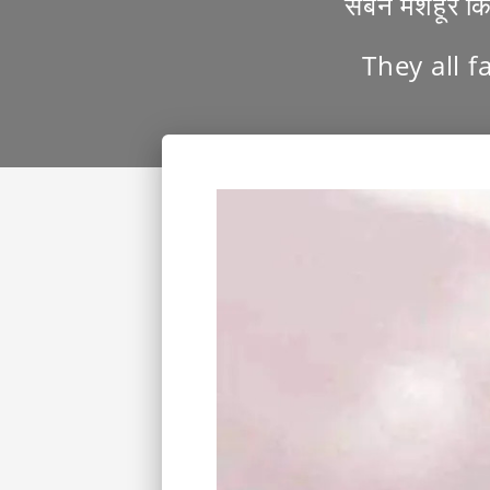
सबने मशहूर किय
They all 